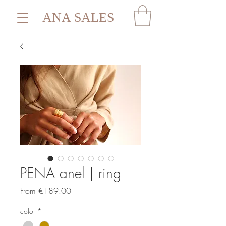
ANA SALES
PENA anel | ring
Sale
From
€189.00
Price
color
*