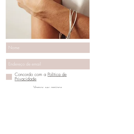
Concordo com a
Política de
Privacidade
Vamos ser amigos
DO YOU NEED HELP?
(+351)917948036
anasalesjewelry@gmail.com