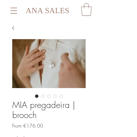
ANA SALES
MIA pregadeira |
brooch
Sale
From
€176.00
Price