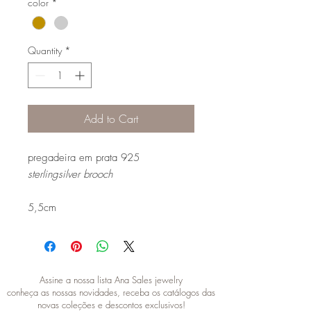
color
*
Quantity
*
Add to Cart
pregadeira em prata 925
sterlingsilver brooch
5,5cm
Assine a nossa lista Ana Sales jewelry
conheça as nossas novidades, receba os catálogos das
novas coleções e descontos exclusivos!
SUBSCRIBE