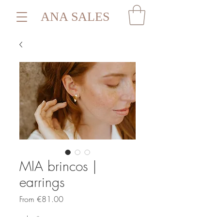
ANA SALES
MIA brincos |
earrings
Sale
From
€81.00
Price