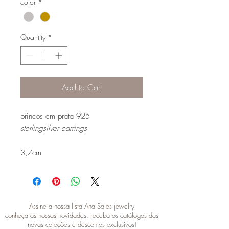
color
*
Quantity
*
Add to Cart
brincos em prata 925
sterlingsilver earrings
3,7cm
Assine a nossa lista Ana Sales jewelry
conheça as nossas novidades, receba os catálogos das
novas coleções e descontos exclusivos!
SUBSCRIBE