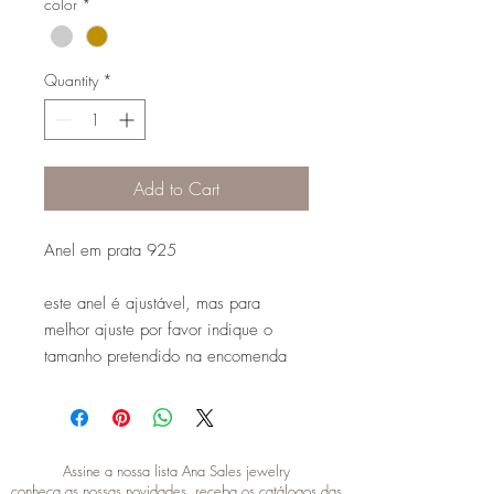
color
*
Quantity
*
Add to Cart
Anel em prata 925
este anel é ajustável, mas para
melhor ajuste por favor indique o
tamanho pretendido na encomenda
Assine a nossa lista Ana Sales jewelry
conheça as nossas novidades, receba os catálogos das