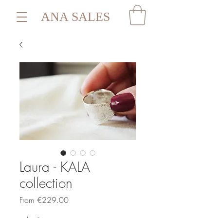
ANA SALES
Laura - KALA
collection
Sale
From
€229.00
Price