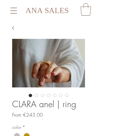
ANA SALES
CLARA anel | ring
Sale
From
€243.00
Price
color
*