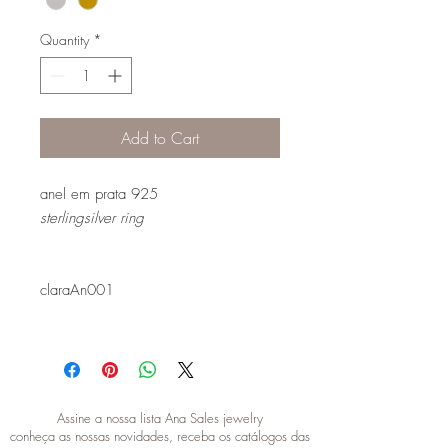
Quantity
*
Add to Cart
anel em prata 925
sterlingsilver ring
claraAn001
Assine a nossa lista Ana Sales jewelry
conheça as nossas novidades, receba os catálogos das