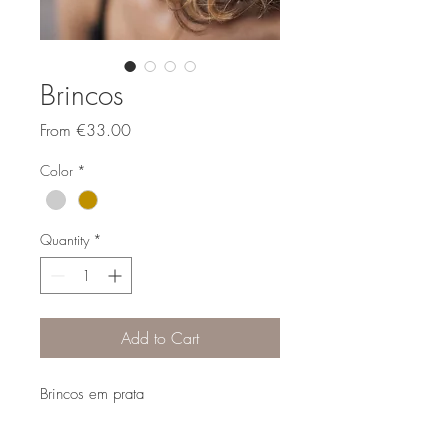
Brincos
Sale
From
€33.00
Price
Color
*
Quantity
*
Add to Cart
Brincos em prata