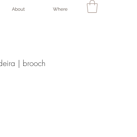
About
Where
eira | brooch