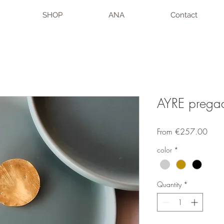
SHOP
ANA
Contact
AYRE pregad
Sale
From
€257.00
Price
color
*
Quantity
*